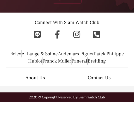
Connect With Siam Watch Club
Rolex
A. Lange & Sohne
Audemars Piguet
Patek Philippe
Hublot
Franck Muller
Panerai
Breitling
About Us
Contact Us
2020 © Copyright Reserved By Siam Watch Club