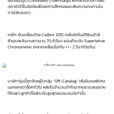
ล็อกซ่อนรูป (Concealed Crownclasp) พิเศษตรงที่มีการฝัง
เซรามิกไว้ในข้อต่อเพื่อลดการสึกหรอและเพิ่มความทนทานใน
การใส่ระยะยาว
กลไก: ขับเคลื่อนด้วย Calibre 3255 กลไกอัตโนมัติอินเฮ้าส์
สำรองพลังงานยาวนาน 70 ชั่วโมง แม่นยำระดับ Superlative
Chronometer (คลาดเคลื่อนไม่เกิน +/- 2 วินาทีต่อวัน)
นาฬิการุ่นนี้ถูกจัดอยู่ในกลุ่ม “Off-Catalog” หรือโมเดลพิเศษ
นอกแคตตาล็อกทั่วไป ผลิตในจำนวนจำกัดมากและจะเสนอขาย
ให้เฉพาะลูกค้าวีไอพีระดับสูงสุดของแบรนด์เท่านั้น