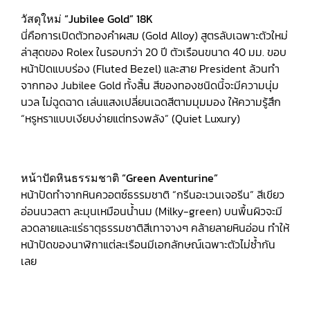
วัสดุใหม่ “Jubilee Gold” 18K
นี่คือการเปิดตัวทองคำผสม (Gold Alloy) สูตรลับเฉพาะตัวใหม่
ล่าสุดของ Rolex ในรอบกว่า 20 ปี ตัวเรือนขนาด 40 มม. ขอบ
หน้าปัดแบบร่อง (Fluted Bezel) และสาย President ล้วนทำ
จากทอง Jubilee Gold ทั้งสิ้น สีของทองชนิดนี้จะมีความนุ่ม
นวล ไม่ฉูดฉาด เล่นแสงเปลี่ยนเฉดสีตามมุมมอง ให้ความรู้สึก
“หรูหราแบบเงียบง่ายแต่ทรงพลัง” (Quiet Luxury)
หน้าปัดหินธรรมชาติ “Green Aventurine”
หน้าปัดทำจากหินควอตซ์ธรรมชาติ “กรีนอะเวนเจอรีน” สีเขียว
อ่อนนวลตา ละมุนเหมือนน้ำนม (Milky-green) บนพื้นผิวจะมี
ลวดลายและแร่ธาตุธรรมชาติสีเทาจางๆ คล้ายลายหินอ่อน ทำให้
หน้าปัดของนาฬิกาแต่ละเรือนมีเอกลักษณ์เฉพาะตัวไม่ซ้ำกัน
เลย