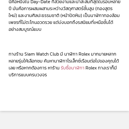
นี่คือหนึ่งใน Day-Date ที่สวยงามและน่าสะสมที่สุดในรอบหลาย
ปี มันคือการผสมผสานระหว่างวัสดุศาสตร์ชั้นสูง (ทองสูตร
ใหม่) และงานศิลปะธรรมชาติ (หน้าปัดหิน) เป็นนาฬิกาทองล้อม
เพชรที่ไม่ตะโกนอวดรวย แต่บ่งบอกถึงรสนิยมที่เหนือชั้นได้
อย่างสมบูรณ์แบบ
ทางร้าน Siam Watch Club มี นาฬิกา Rolex มากมายหลาก
หลายรุ่นให้เลือกชม ค้นหานาฬิกาโรเล็กซ์เรือนต่อไปของคุณได้
เลย หรือหากต้องการ หาร้าน
รับซื้อนาฬิกา
Rolex ทางเราก็มี
บริการแบบครบวงจร