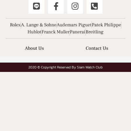
Rolex
A. Lange & Sohne
Audemars Piguet
Patek Philippe
Hublot
Franck Muller
Panerai
Breitling
About Us
Contact Us
2020 © Copyright Reserved By Siam Watch Club