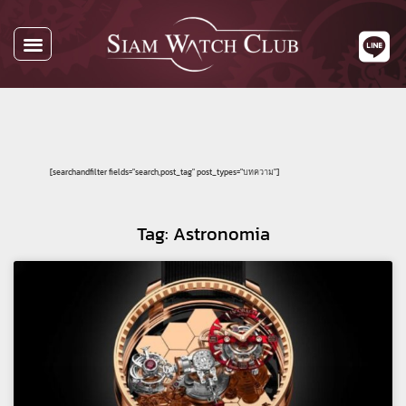
[searchandfilter fields="search,post_tag" post_types="บทความ"]
Tag: Astronomia