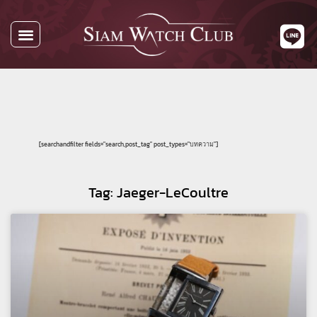
[searchandfilter fields="search,post_tag" post_types="บทความ"]
Tag: Jaeger-LeCoultre