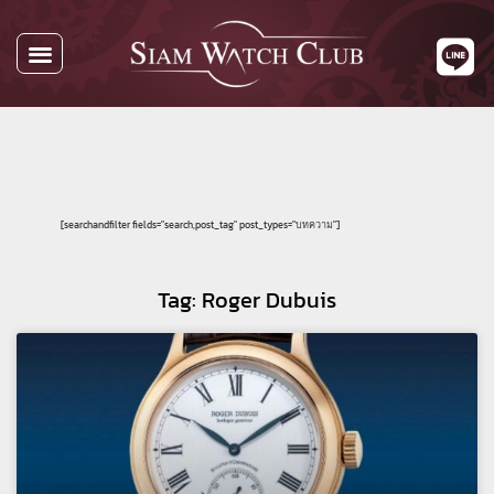
[searchandfilter fields="search,post_tag" post_types="บทความ"]
Tag: Roger Dubuis