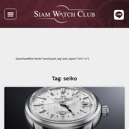
[searchandfilter fields="search,post_tag" post_types="บทความ"]
Tag: seiko