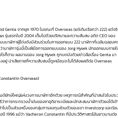
 Genta จากยุค 1970 ในขณะที่ Overseas (แต่เดิมเรียกว่า 222) แต่จร
verseas รุ่นแรกในปี 2004 เต็มไปด้วยปริศนาและความสับสน อดีต CEO ของ
แบบนาฬิกาผู้โด่งดังมีส่วนร่วมในการออกแบบ 222 นาฬิกาที่เฉลิมฉลองค
บ่งชี้ว่านาฬิการุ่นนี้เป็นฝีมือการออกแบบของ Jorg Hysek นักออกแบบภายใ
งไรก็ตาม ผลงานของ Jorg Hysek ถูกบดบังด้วยข่าวลือเรื่อง Genta มา
งอยู่ น่าเสียดายที่ความสับสนนี้ดูเหมือนจะไม่ได้ส่งผลดีต่อ Overseas
ด์ยักษ์ใหญ่แห่งวงการนาฬิกาอีกด้วย เหตุการณ์สำคัญที่น่าสนใจในประว
มนตรีว่าการกระทรวงน้ำมันของซาอุดิอาระเบียและนักสะสมนาฬิกาตัวยงได้เข้
เข้าไปเป็นส่วนหนึ่งของกลุ่มการลงทุนส่วนตัวของเขา Investcorp และต่อ
่อปี 1996 แม้ว่า Vacheron Constantin ที่มีประวัติศาสตร์อันยาวนานต่อ