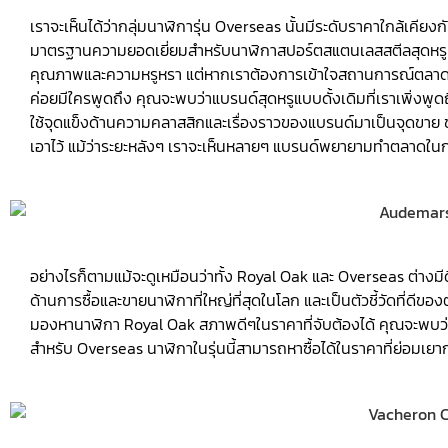
เราจะเห็นได้ว่ากลุ่มนาฬิการุ่น Overseas นั้นมีระดับราคาใกล้เคียง
มาตรฐานความยอดเยี่ยมสำหรับนาฬิกาสปอร์ตสแตนเลสสตีลสุดหรูที
คุณภาพและความหรูหรา แต่หากเราต้องการเข้าใจสถานการณ์ตลาดอย่
ค่อยมีใครพูดถึง คุณจะพบว่าแบรนด์สุดหรูแบบดั้งเดิมที่เราเพิ่งพู
ใช้จุดแข็งด้านความคลาสสิกและเรื่องราวของแบรนด์มาเป็นจุดขา
เอาไว้ แม้ว่าระยะหลังๆ เราจะเห็นหลายๆ แบรนด์พยายามทำตลาดในกล
อย่างไรก็ตามแม้จะดูเหมือนว่าทั้ง Royal Oak และ Overseas ต่างมีดีไ
ด้านการซื้อและขายนาฬิกาที่ใหญ่ที่สุดในโลก และเป็นตัวชี้วัดที่
มองหานาฬิกา Royal Oak สภาพดีๆในราคาที่จับต้องได้ คุณจะพบว่าม
สำหรับ Overseas นาฬิกาในรุ่นนี้สามารถหาซื้อได้ในราคาที่ย่อมเยา