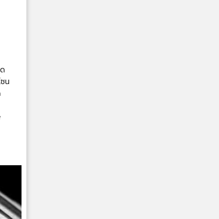
ุด
โซน
a
e