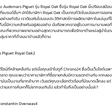
กับ Audemars Piguet รุ่น Royal Oak ซึ่งรุ่น Royal Oak นี้เปรียบเสมือน
่แบรนด์อื่นๆ มักใช้นาฬิกา Royal Oak เป็นเกณฑ์วัดในแง่ของการออก
างแท้จริง เราต้องหันไปมองประวัติศาสตร์การผลิตนาฬิกาในแง่มุมที่ไ
ดถึงนี้มีความคล้ายกันอยู่สองอย่าง นั่นคือพวกเขาอยู่ในวงการมานานพอที
ย ขณะที่พวกเขาพยายามอย่างสุดความสามารถเพื่อรักษาตำแหน่งผู้นำใน
ุ่มราคาที่ต่ำลงมาบ้างแล้วก็ตาม
ซน์ที่คล้ายคลึงกัน แต่เมื่อคุณเข้าไปดูที่ Chrono24 ซึ่งเป็นเว็บไซต์เฉพ
ดีของตลาด คุณจะพบว่าราคานาฬิกาที่ซื้อขายกลับมีความแตกต่างกัน หากลอง
ันเป็นงานที่ยากลำบาก เว้นแต่คุณจะเลือกตัวเรือนที่มีขนาดเล็กลง แต่
กว่าและการค้นหาก็ไม่ยากจนเกินไป แล้วทำไมถึงเป็นอย่างนั้นล่ะ?