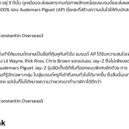
ด์แท้ๆ อยู่ 9 ปีนั้น ดูเหมือนจะส่งผลกระทบต่อภาพลักษณ์ของแบรนด์และส่งผล
100% ของ Audemars Piguet (AP) นี่แหละที่สร้างความมั่นใจให้กับนัก
ั่นทำให้แบรนด์กลายเป็นชื่อที่คุ้นหูกันทั่วไป แบรนด์ AP ได้รับความสนใจเพ
่าง Lil Wayne, Rick Ross, Chris Brown และแน่นอน Jay-Z ซึ่งไม่เพียงแต
udemars Piguet Jay-Z รุ่นลิมิเต็ดอิดิชั่นที่ออกแบบพิเศษอีกด้วย การ
กเฉพาะกลุ่ม ไปสู่แบรนด์หรูที่เข้าถึงคนทั่วไปได้มากขึ้น ซึ่งสิ่งนี้เองท
n แต่นั่นก็ไม่ได้หมายความว่าพวกเขาทำนาฬิกาได้ดีกว่า
ak