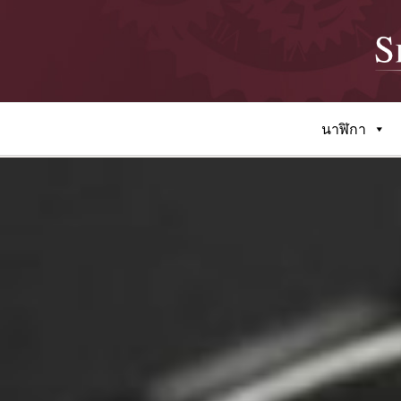
นาฬิกา