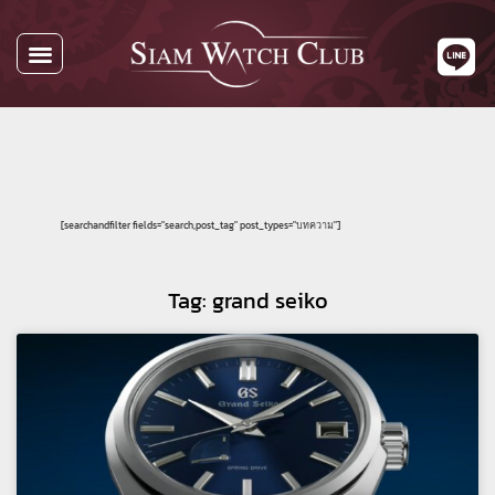
[searchandfilter fields="search,post_tag" post_types="บทความ"]
Tag: grand seiko