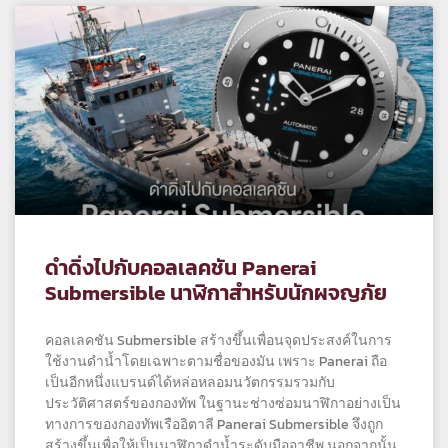
ดำดิ่งไปกับคอลเลคชัน Panerai
Submersible นาฬิกาสำหรับนักผจญภัย
คอลเลคชัน Submersible สร้างขึ้นเพื่อนจุดประสงค์ในการ
ใช้งานดำน้ำโดยเฉพาะตามชื่อของมัน เพราะ Panerai ถือ
เป็นอีกหนึ่งแบรนด์ได้หล่อหลอมนวัตกรรมรวมกับ
ประวัติศาสตร์ของกองทัพ ในฐานะช่างซ่อมนาฬิกาอย่างเป็น
ทางการของกองทัพเรืออิตาลี Panerai Submersible จึงถูก
สร้างขึ้นเพื่อให้เป็นนาฬิกาดำน้ำระดับมืออาชีพ นอกจากนั้น