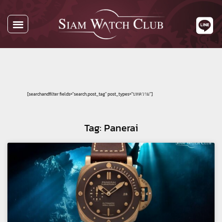
[searchandfilter fields="search,post_tag" post_types="บทความ"]
Tag: Panerai