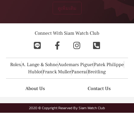
ดูเพิ่มเติม
Connect With Siam Watch Club
Rolex
A. Lange & Sohne
Audemars Piguet
Patek Philippe
Hublot
Franck Muller
Panerai
Breitling
About Us
Contact Us
2020 © Copyright Reserved By Siam Watch Club