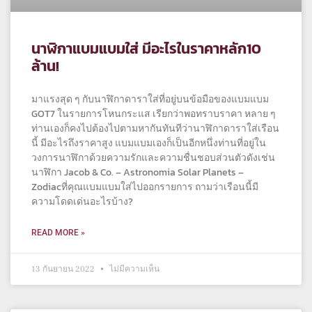
นาฬิกาแบมแบมใส่ มีอะไรในราคาหลัก10
ล้าน!
มาแรงสุด ๆ กับนาฬิกาดาราใส่ที่อยู่บนข้อมือของแบมแบม
GOT7 ในรายการโหนกระแส เรียกว่าพอทราบราคา หลาย ๆ
ท่านเองก็คงไปต้องไปตามหากันทันทีว่านาฬิกาดาราใส่เรือน
นี้ มีอะไรถึงราคาสูง แบมแบมเองก็เป็นอีกหนึ่งท่านที่อยู่ใน
วงการนาฬิกาด้วยความรักและความชื่นชอบส่วนตัวดังเช่น
นาฬิกา Jacob & Co. – Astronomia Solar Planets –
Zodiacที่คุณแบมแบมใส่ไปออกรายการ ถามว่าเรือนนี้มี
ความโดดเด่นอะไรบ้าง?
READ MORE »
13 กันยายน 2022
ไม่มีความเห็น