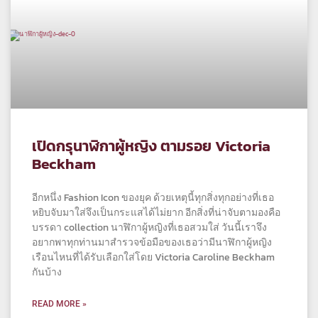
เปิดกรุนาฬิกาผู้หญิง ตามรอย Victoria
Beckham
อีกหนึ่ง Fashion Icon ของยุค ด้วยเหตุนี้ทุกสิ่งทุกอย่างที่เธอ
หยิบจับมาใส่จึงเป็นกระแสได้ไม่ยาก อีกสิ่งที่น่าจับตามองคือ
บรรดา collection นาฬิกาผู้หญิงที่เธอสวมใส่ วันนี้เราจึง
อยากพาทุกท่านมาสำรวจข้อมือของเธอว่ามีนาฬิกาผู้หญิง
เรือนไหนที่ได้รับเลือกใส่โดย Victoria Caroline Beckham
กันบ้าง
READ MORE »