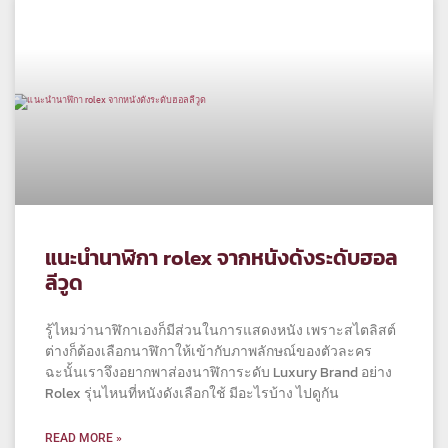
แนะนำนาฬิกา rolex จากหนังดังระดับฮอล
ลีวูด
รู้ไหมว่านาฬิกาเองก็มีส่วนในการแสดงหนัง เพราะสไตลิสต์
ต่างก็ต้องเลือกนาฬิกาให้เข้ากับภาพลักษณ์ของตัวละคร
ฉะนั้นเราจึงอยากพาส่องนาฬิการะดับ Luxury Brand อย่าง
Rolex รุ่นไหนที่หนังดังเลือกใช้ มีอะไรบ้าง ไปดูกัน
READ MORE »