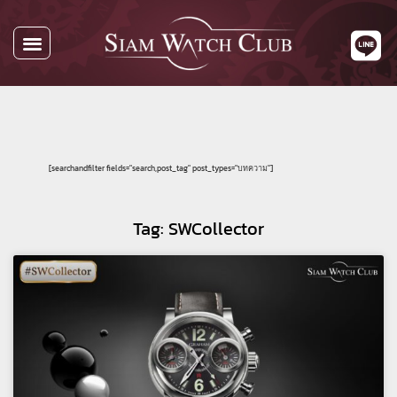
[searchandfilter fields="search,post_tag" post_types="บทความ"]
Tag: SWCollector