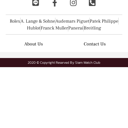
Rolex
A. Lange & Sohne
Audemars Piguet
Patek Philippe
Hublot
Franck Muller
Panerai
Breitling
About Us
Contact Us
2020 © Copyright Reserved By Siam Watch Club