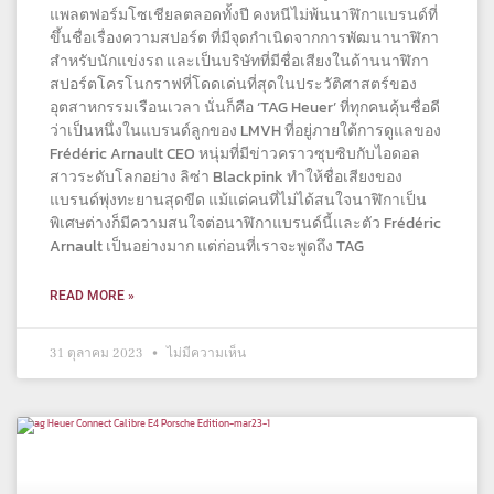
แพลตฟอร์มโซเชียลตลอดทั้งปี คงหนีไม่พ้นนาฬิกาแบรนด์ที่
ขึ้นชื่อเรื่องความสปอร์ต ที่มีจุดกำเนิดจากการพัฒนานาฬิกา
สำหรับนักแข่งรถ และเป็นบริษัทที่มีชื่อเสียงในด้านนาฬิกา
สปอร์ตโครโนกราฟที่โดดเด่นที่สุดในประวัติศาสตร์ของ
อุตสาหกรรมเรือนเวลา นั่นก็คือ ‘TAG Heuer’ ที่ทุกคนคุ้นชื่อดี
ว่าเป็นหนึ่งในแบรนด์ลูกของ LMVH ที่อยู่ภายใต้การดูแลของ
Frédéric Arnault CEO หนุ่มที่มีข่าวคราวซุบซิบกับไอดอล
สาวระดับโลกอย่าง ลิซ่า Blackpink ทำให้ชื่อเสียงของ
แบรนด์พุ่งทะยานสุดขีด แม้แต่คนที่ไม่ได้สนใจนาฬิกาเป็น
พิเศษต่างก็มีความสนใจต่อนาฬิกาแบรนด์นี้และตัว Frédéric
Arnault เป็นอย่างมาก แต่ก่อนที่เราจะพูดถึง TAG
READ MORE »
31 ตุลาคม 2023
ไม่มีความเห็น