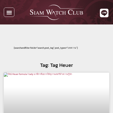
นาฬิกาทั้งหมด
นาฬิกาตามแบรนด์
รับซื้อนาฬิกา
เกี่ยวกับเรา
ติดต่อเรา
[searchandfilter fields="search,post_tag" post_types="บทความ"]
Tag: Tag Heuer