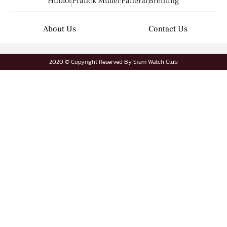
Hublot
Franck Muller
Panerai
Breitling
About Us
Contact Us
2020 © Copyright Reserved By Siam Watch Club