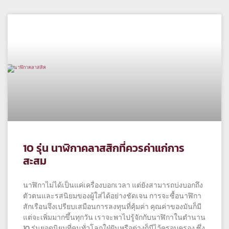
10 รุ่น นาฬิกาคลาสสิกที่ควรค่าแก่การ
สะสม
นาฬิกาไม่ได้เป็นแค่เครื่องบอกเวลา แต่ยังสามารถบ่งบอกถึง
ตัวตนและรสนิยมของผู้ใส่ได้อย่างชัดเจน การจะซื้อนาฬิกา
สักเรือนจึงเปรียบเสมือนการลงทุนที่คุ้มค่า คุณค่าของมันก็มี
แต่จะเพิ่มมากขึ้นทุกวัน เราจะพาไปรู้จักกับนาฬิกาในตำนาน
10 รุ่นยอดนิยมที่คนทั่วโลกใฝ่ฝันหรือต่างก็มีไว้ครอบครอง ซึ่ง