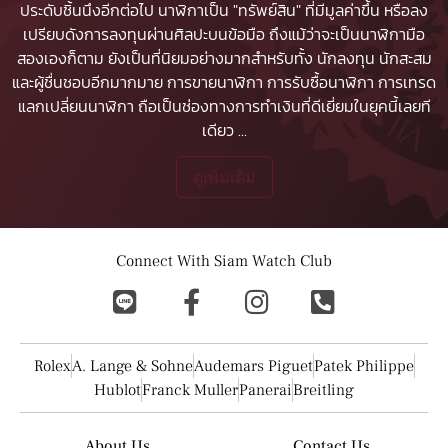
ประดับชิ้นนึงอีกต่อไป นาฬิกาเป็น "ทรัพย์สิน" ที่มีมูลค่าขึ้น หรือลง
เปรียบดังการลงทุนผ่านศิลปะบนข้อมือ ถึงแม้ว่าจะเป็นนาฬิกามือ
สองเองก็ตาม ยังเป็นที่นิยมอย่างมากสำหรับทั้ง นักลงทุน นักสะสม
และผู้ชื่นชอบอีกมากมาย
การขายนาฬิกา
การรับซื้อนาฬิกา
การเทรด
แลกเปลี่ยนนาฬิกา ถือเป็นช่องทางการทำเงินที่ดีเยี่ยมในยุคนี้เลยที
เดียว
...
ดูเพิ่มเติม
Connect With Siam Watch Club
Rolex
A. Lange & Sohne
Audemars Piguet
Patek Philippe
Hublot
Franck Muller
Panerai
Breitling
About Us
Contact Us