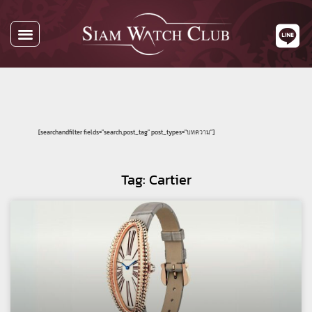
[searchandfilter fields="search,post_tag" post_types="บทความ"]
Tag: Cartier