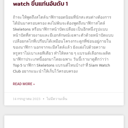
watch ขึ้นแท่นอันดับ 1
ถ้าจะให้พูดถึงสไตล์นาฬิกายอดนิยมที่นักสะสมต่างต้องการ
ได้มันมาครอบครอง คงไม่พ้นจะต้องพูดถึงนาฬิกาสไตล์
Skeletons หรือนาฬิกาหน้าปัดเปลือย เป็นอีกหนึ่งรูปแบบ
หน้าปัดที่สวยงามและมีเอกลักษณ์เฉพาะตัวด้วยหน้าปัดแบบ
เปลือยกลไกที่เปรียบได้เหมือนโครงกระดูกที่ซ่อนอยู่ภายใน
ของนาฬิกา นอกจากจะมีสไตล์แล้ว ยังแฝงไปด้วยความ
หรูหราไม่เบาเลยทีเดียว ทำให้หลาย ๆ แบรนด์เลือกจะผลิต
นาฬิกาประเภทนี้ออกมาโดยเฉพาะ วันนี้เรามาดูดีกว่าว่า
Top 5 นาฬิกา Skeletons แบรนด์ไหนบ้าง? ที่ Siam Watch
Club อยากแนะนำให้เก็บไว้ครอบครอง
READ MORE »
14 กรกฎาคม 2023
ไม่มีความเห็น