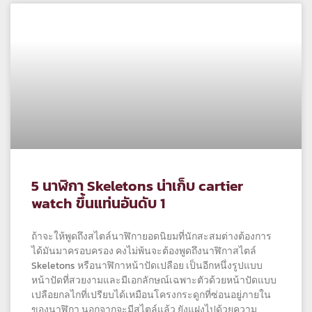
5 นาฬิกา Skeletons น่าเก็บ cartier
watch ขึ้นแท่นอันดับ 1
ถ้าจะให้พูดถึงสไตล์นาฬิกายอดนิยมที่นักสะสมต่างต้องการ
ได้มันมาครอบครอง คงไม่พ้นจะต้องพูดถึงนาฬิกาสไตล์
Skeletons หรือนาฬิกาหน้าปัดเปลือย เป็นอีกหนึ่งรูปแบบ
หน้าปัดที่สวยงามและมีเอกลักษณ์เฉพาะตัวด้วยหน้าปัดแบบ
เปลือยกลไกที่เปรียบได้เหมือนโครงกระดูกที่ซ่อนอยู่ภายใน
ของนาฬิกา นอกจากจะมีสไตล์แล้ว ยังแฝงไปด้วยความ