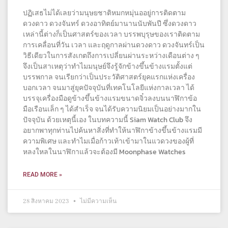
ปฏิเสธไม่ได้เลยว่ามนุษยชาติหมกหมุ่นออยู่การติดตาม
ดวงดาว ดวงจันทร์ ดวงอาทิตย์มานานนับพันปี ซึ่งดวงดาว
เหล่านี้ต่างก็เป็นศาสตร์ของเวลา บรรพบุรุษของเราติดตาม
การเคลื่อนที่วัน เวลา และฤดูกาลผ่านดวงดาว ดวงจันทร์เป็น
วิธีเดียวในการสังเกตถึงการเปลี่ยนผ่านระหว่างเดือนต่าง ๆ
จึงเป็นสาเหตุว่าทำไมมนุษย์จึงรู้จักข้างขึ้นข้างแรมตั้งแต่
บรรพกาล จนเรียกว่าเป็นประวัติศาสตร์ยุคแรกแห่งเครื่อง
บอกเวลา จนมาสู่ยุคปัจจุบันที่เทคโนโลยีแห่งกาลเวลา ได้
บรรจุเครื่องมือดูข้างขึ้นข้างแรมขนาดจิ๋วลงบนนาฬิกาข้อ
มือเรือนเล็ก ๆ ได้สำเร็จ จนได้รับความนิยมเป็นอย่างมากใน
ปัจจุบัน ด้วยเหตุนี้เอง ในบทความนี้ Siam Watch Club จึง
อยากพาทุกท่านไปค้นหาสิ่งที่ทำให้นาฬิกาข้างขึ้นข้างแรมมี
ความพิเศษ และทำไมเมื่อก้าวเท้าเข้ามาในแวดวงของผู้ที่
หลงใหลในนาฬิกาแล้วจะต้องมี Moonphase Watches
READ MORE »
28 สิงหาคม 2023
ไม่มีความเห็น