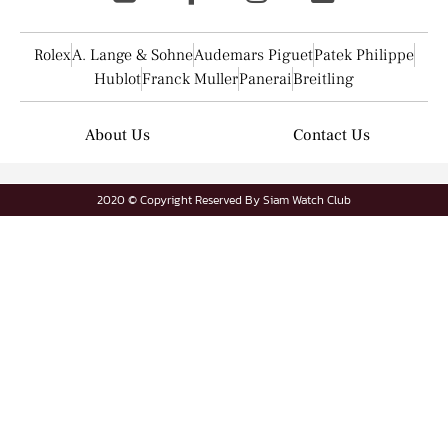
Rolex
A. Lange & Sohne
Audemars Piguet
Patek Philippe
Hublot
Franck Muller
Panerai
Breitling
About Us
Contact Us
2020 © Copyright Reserved By Siam Watch Club