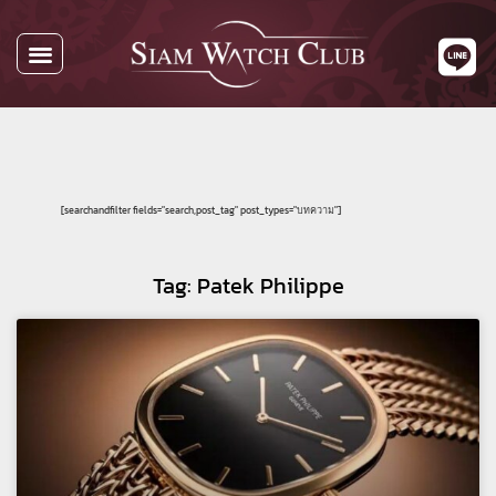
[searchandfilter fields="search,post_tag" post_types="บทความ"]
Tag: Patek Philippe