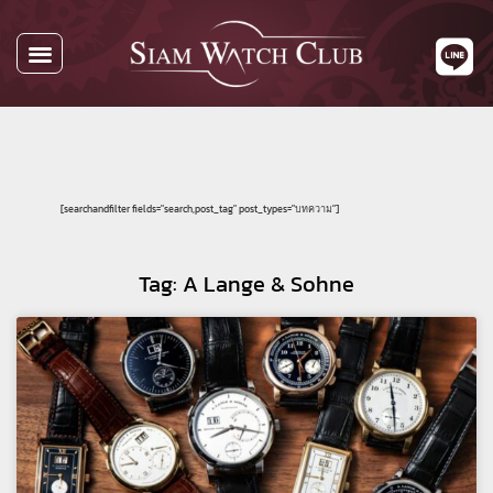
นาฬิกาทั้งหมด
นาฬิกาตามแบรนด์
รับซื้อนาฬิกา
เกี่ยวกับเรา
ติดต่อเรา
[searchandfilter fields="search,post_tag" post_types="บทความ"]
Tag: A Lange & Sohne