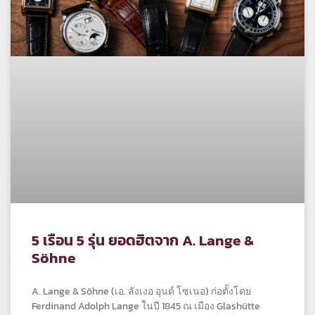
5 เรือน 5 รุ่น ยอดฮิตจาก A. Lange &
Söhne
A. Lange & Söhne (เอ. ลังเงอ อุนด์ โซเนอ) ก่อตั้งโดย
Ferdinand Adolph Lange ในปี 1845 ณ เมือง Glashütte